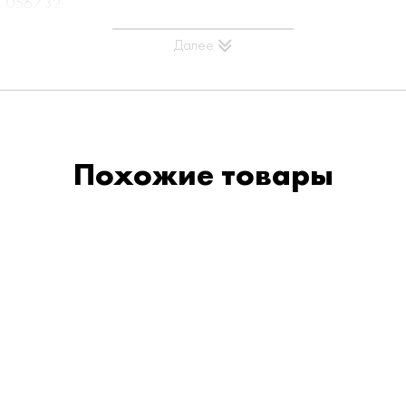
 4.0567.32
1859, 4.1860
Далее
ная системой фиксации
Похожие товары