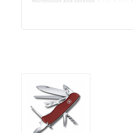
Инструмент для заточки
: 4.3311, 4.3323,
Держатели на ремень
: 4.1853, 4.1858, 4.
Цепочки длинные
: 4.1813, 4.1814, 4.1815
Цепочки короткие
: 4.1820
Комбинированные цепочки
: 4.1854
Шнурок с карабином
: 4.1879
Масло смазочное
: 4.3302
Прочие особенности
: Универсальная надёж
Вес, гр
: 158
Материал рукоятки
: Нейлон
Высота, мм
: 21,5
Длина, мм
: 111