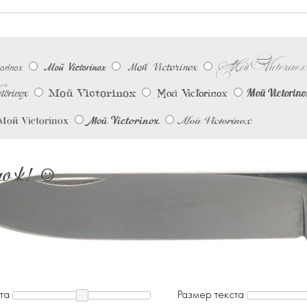
Мой Victorinox
Мой Victorinox
rinox
Мой Victorinox
torinox
Мой Victorinox
Мой Victorino
Мой Victorinox
Мой Victorinox
Мой Victorinox
Мой Victorinox
ож! ☺︎
та
Размер текста