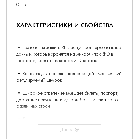
0,1 кг
ХАРАКТЕРИСТИКИ И СВОЙСТВА
• Технология защиты RFID защищает персональные
данные, которые хранятся на микрочипах RFID в
паспорте, кредитных картах и ID-картах
• Кошелек для ношения под одеждой имеет мягкий
регулируемый шнурок
• Широкое отделение вмещает билеты, паспорт,
дорожные документы и купюры большинства валют
различных стран
• Два кармана на молнии для мелочи и прочих
мелких предметов
Далее
• Внешний карман на молнии для вещей, которые