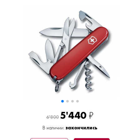
5'440
₽
6'800
В наличии:
закончились