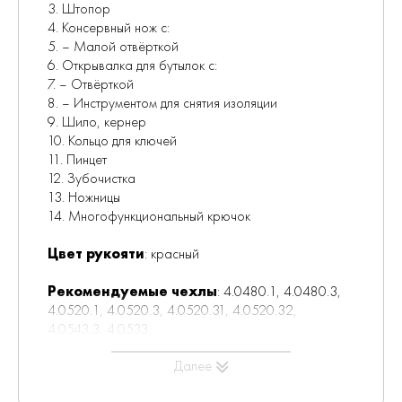
3. Штопор
4. Консервный нож с:
5. – Малой отвёрткой
6. Открывалка для бутылок с:
7. – Отвёрткой
8. – Инструментом для снятия изоляции
9. Шило, кернер
10. Кольцо для ключей
11. Пинцет
12. Зубочистка
13. Ножницы
14. Многофункциональный крючок
Цвет рукояти
: красный
Рекомендуемые чехлы
: 4.0480.1, 4.0480.3,
4.0520.1, 4.0520.3, 4.0520.31, 4.0520.32,
4.0543.3, 4.0533
Далее
Рекомендуемые аксессуары:
Инструмент для заточки
: 4.3311, 4.3323,