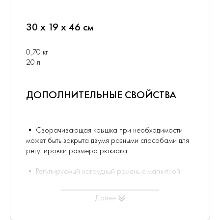
30 x 19 x 46 см
0,70 кг
20 л
ДОПОЛНИТЕЛЬНЫЕ СВОЙСТВА
• Сворачивающая крышка при необходимости
может быть закрыта двумя разными способами для
регулировки размера рюкзака
• Регулируемый нагрудный ремень с магнитной
застёжкой равномерно распределяет вес
Далее
• Разработан с учётом возможности крепления
питьевой системы