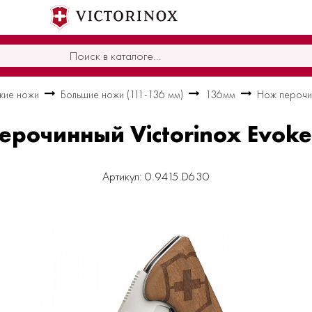
кие ножи
Большие ножи (111-136 мм)
136мм
Нож перочин
ерочинный Victorinox Evok
Артикул: 0.9415.D630