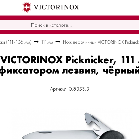
жи (111-136 мм)
111мм
Нож перочинный VICTORINOX Picknicke
ICTORINOX Picknicker, 111 
фиксатором лезвия, чёрны
Артикул: 0.8353.3