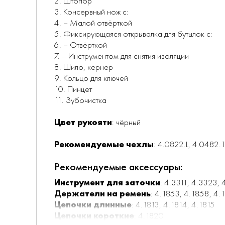
2. Штопор
3. Консервный нож с:
4. – Малой отвёрткой
5. Фиксирующаяся открывалка для бутылок с:
6. – Отвёрткой
7. – Инструментом для снятия изоляции
8. Шило, кернер
9. Кольцо для ключей
10. Пинцет
11. Зубочистка
Цвет рукояти
: чёрный
Рекомендуемые чехлы
: 4.0822.L, 4.0482.
Рекомендуемые аксессуары:
Инструмент для заточки
: 4.3311, 4.3323,
Держатели на ремень
: 4.1853, 4.1858, 4.
Цепочки длинные
: 4.1813, 4.1814, 4.1815
Цепочки короткие
: 4.1820