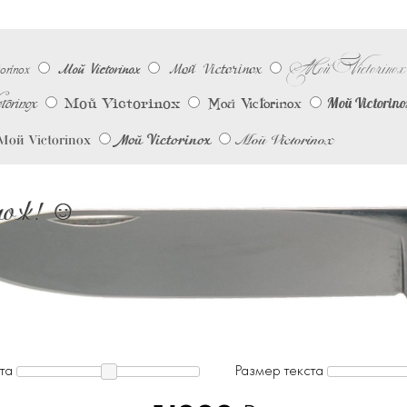
Мой Victorinox
Мой Victorinox
rinox
Мой Victorinox
torinox
Мой Victorinox
Мой Victorino
Мой Victorinox
Мой Victorinox
Мой Victorinox
Мой Victorinox
ож! ☺︎
та
Размер текста