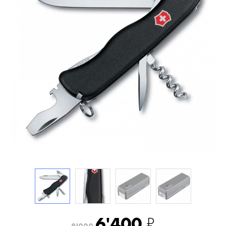
6'400
₽