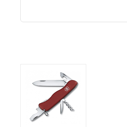
Комбинированные цепочки
: 4.1854
Шнурок с карабином
: 4.1879
Масло смазочное
: 4.3302
Материал
: Нейлон
Вес, гр
: 103
Материал рукоятки
: Нейлон
Высота, мм
: 16
Длина, мм
: 111