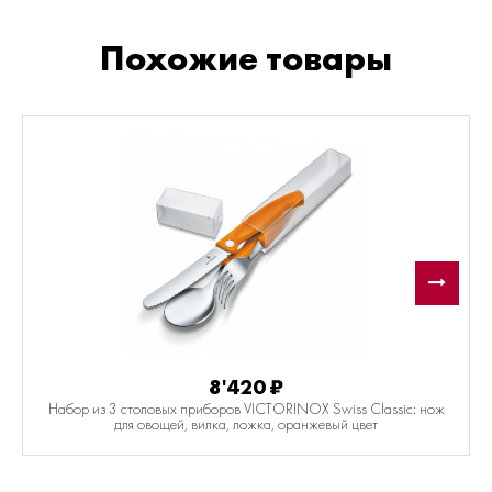
прямым лезвием 12 см из нержавеющей стали,
рукоять из пластика чёрного цвета, в блистере
Похожие товары
8'420
₽
Набор из 3 столовых приборов VICTORINOX Swiss Classic: нож
для овощей, вилка, ложка, оранжевый цвет