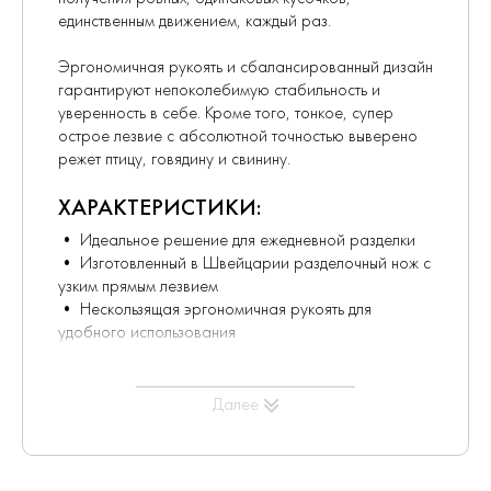
единственным движением, каждый раз.
Эргономичная рукоять и сбалансированный дизайн
гарантируют непоколебимую стабильность и
уверенность в себе. Кроме того, тонкое, супер
острое лезвие с абсолютной точностью выверено
режет птицу, говядину и свинину.
ХАРАКТЕРИСТИКИ:
• Идеальное решение для ежедневной разделки
• Изготовленный в Швейцарии разделочный нож с
узким прямым лезвием
• Нескользящая эргономичная рукоять для
удобного использования
СВОЙСТВА:
Далее
Длина лезвия
: 12 см
Вес
: 61 г
Материал рукояти
: полипропилен, Нож
разделочный VICTORINOX Swiss Classic с узким