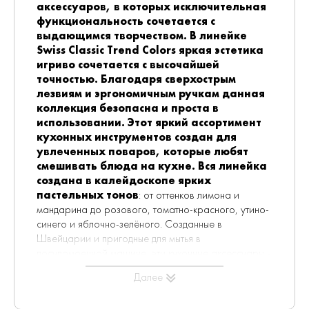
аксессуаров, в которых исключительная
функциональность сочетается с
выдающимся творчеством. В линейке
Swiss Classic Trend Colors яркая эстетика
игриво сочетается с высочайшей
точностью. Благодаря сверхострым
лезвиям и эргономичным ручкам данная
коллекция безопасна и проста в
использовании. Этот яркий ассортимент
кухонных инструментов создан для
увлеченных поваров, которые любят
смешивать блюда на кухне. Вся линейка
создана в калейдоскопе ярких
пастельных тонов
: от оттенков лимона и
мандарина до розового, томатно-красного, утино-
синего и яблочно-зелёного. Созданные в
Швейцарии и пригодные для мытья в
посудомоечной машине, эти кухонные аксессуары -
настоящие кулинарные герои, которые верой и
Далее
правдой прослужат вам долгие годы.